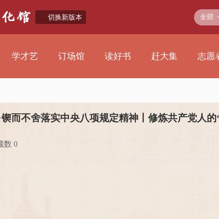
全部
切换新版本
学才艺
订场馆
读好书
赶大集
志愿
·锲而不舍落实中央八项规定精神丨修炼共产党人的“
数 0