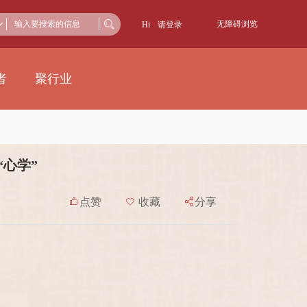
无障碍浏览
Hi
请登录
者
聚行业
心学”

点赞

收藏

分享